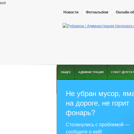
exit
Новости
Фотоальбом
Онлайн о
ОБЩЕЕ
АДМИНИСТРАЦИЯ
СОВЕТ ДЕПУТА
Не убран мусор, ям
на дороге, не горит
фонарь?
Столкнулись с проблемой —
сообщите о ней!