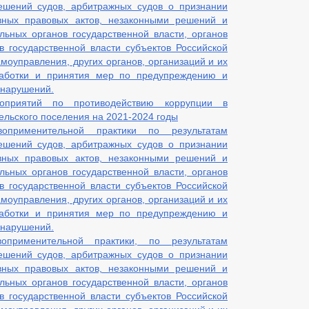
ешений судов, арбитражных судов о признании
вных правовых актов, незаконными решений и
льных органов государственной власти, органов
ов государственной власти субъектов Российской
моуправления, других органов, организаций и их
аботки и принятия мер по предупреждению и
 нарушений.
приятий по противодействию коррупции в
ельского поселения на 2021-2024 годы
воприменительной практики по результатам
ешений судов, арбитражных судов о признании
вных правовых актов, незаконными решений и
льных органов государственной власти, органов
ов государственной власти субъектов Российской
моуправления, других органов, организаций и их
аботки и принятия мер по предупреждению и
 нарушений.
оприменительной практики, по результатам
ешений судов, арбитражных судов о признании
вных правовых актов, незаконными решений и
льных органов государственной власти, органов
ов государственной власти субъектов Российской