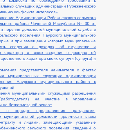
 о комиссии по соблюдению требований к
альных служащих администрации Рубежненского
рованию конфликта интересов»
овление Администрации Рубежненского сельского
ального района Чеченской Республики № 30 от
ии перечня должностей муниципальной службы в
сельского поселения Наурского муниципального
торые и при замещении которых муниципальные
лять сведения о доходах, об имуществе и
о характера, а также сведения о доходах, об
щественного характера своих супруги (супруга) и
омления представителя нанимателя о фактах
ия муниципальных служащих администрации
селения Наурского муниципального района к
рушений
чения муниципальными служащими разрешения
(работодателя) на участие в управлении
 на безвозмездной основе
я о порядке представления гражданами,
 муниципальной должности, должности главы
онтракту и лицами, замещающими указанные
бежненского сельского поселения, сведений о