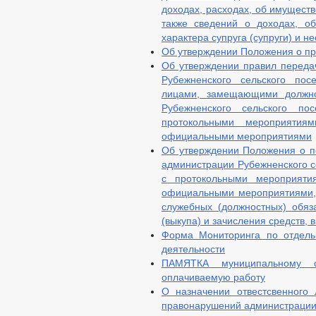
доходах, расходах, об имуществ
также сведений о доходах, о
характера супруга (супруги) и 
Об утверждении Положения о пр
Об утверждении правил переда
Рубежненского сельского пос
лицами, замещающими должно
Рубежненского сельского п
протокольными мероприятия
официальными мероприятиями
Об утверждении Положения о 
администрации Рубежненского с
с протокольными мероприяти
официальными мероприятиями, 
служебных (должностных) обяз
(выкупа) и зачисления средств, 
Форма Мониторинга по отдель
деятельности
ПАМЯТКА муниципальному 
оплачиваемую работу
О назначении отвестсвенного
правонарушений администрации 