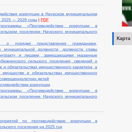
действия коррупции в Наурском муниципальном
а 2025 — 2028 годы
|
PDF
рограммы «Противодействие коррупции в
сельском поселении Наурского муниципального
Карта
я о порядке представления гражданами,
 муниципальной должности, должности главы
онтракту и лицами, замещающими указанные
бежненского сельского поселения, сведений о
е и обязательствах имущественного характера, а
б имуществе и обязательствах имущественного
несовершеннолетних детей
отиводействии коррупции
рограммы «Противодействие коррупции в
сельском поселении Наурского муниципального
приятий по противодействию коррупции в
льского поселения на 2025 год