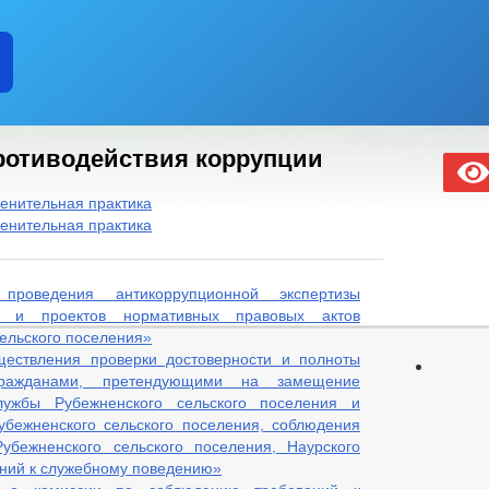
ротиводействия коррупции
менительная практика
менительная практика
роведения антикоррупционной экспертизы
в и проектов нормативных правовых актов
ельского поселения»
ществления проверки достоверности и полноты
гражданами, претендующими на замещение
лужбы Рубежненского сельского поселения и
бежненского сельского поселения, соблюдения
бежненского сельского поселения, Наурского
ний к служебному поведению»