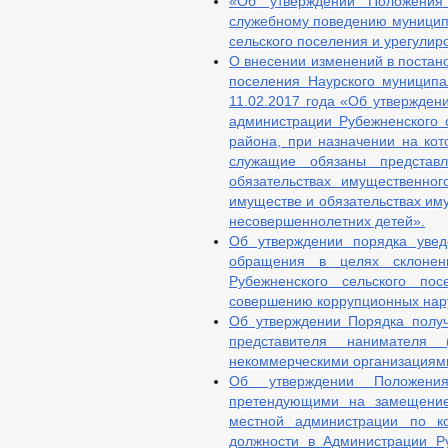
«Об утверждении Положения
служебному поведению муницип
сельского поселения и урегули
О внесении изменений в постан
поселения Наурского муницип
11.02.2017 года «Об утвержден
администрации Рубежненского 
района, при назначении на ко
служащие обязаны представ
обязательствах имущественног
имуществе и обязательствах иму
несовершеннолетних детей».
Об утверждении порядка увед
обращения в целях склонен
Рубежненского сельского по
совершению коррупционных на
Об утверждении Порядка полу
представителя нанимателя 
некоммерческими организациями
Об утверждении Положени
претендующими на замещение
местной администрации по к
должности в Администрации Ру