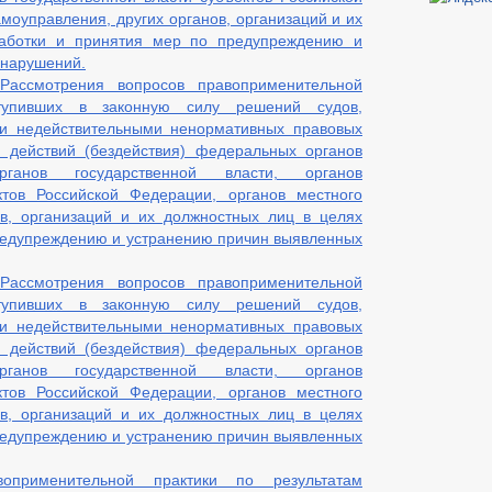
моуправления, других органов, организаций и их
аботки и принятия мер по предупреждению и
 нарушений.
Рассмотрения вопросов правоприменительной
ступивших в законную силу решений судов,
ии недействительными ненормативных правовых
 действий (бездействия) федеральных органов
рганов государственной власти, органов
ктов Российской Федерации, органов местного
ов, организаций и их должностных лиц в целях
редупреждению и устранению причин выявленных
Рассмотрения вопросов правоприменительной
ступивших в законную силу решений судов,
ии недействительными ненормативных правовых
 действий (бездействия) федеральных органов
рганов государственной власти, органов
ктов Российской Федерации, органов местного
ов, организаций и их должностных лиц в целях
редупреждению и устранению причин выявленных
воприменительной практики по результатам