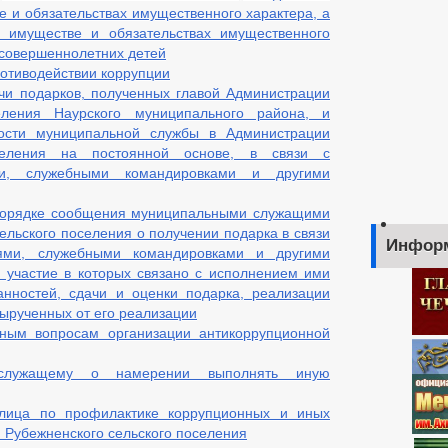
е и обязательствах имущественного характера, а
б имуществе и обязательствах имущественного
несовершеннолетних детей
отиводействии коррупции
чи подарков, полученных главой Администрации
еления Наурского муниципального района, и
сти муниципальной службы в Администрации
оселения на постоянной основе, в связи с
ми, служебными командировками и другими
порядке сообщения муниципальными служащими
ельского поселения о получении подарка в связи
Инфор
ями, служебными командировками и другими
участие в которых связано с исполнением ими
анностей, сдачи и оценки подарка, реализации
вырученных от его реализации
ным вопросам организации антикоррупционной
служащему о намерении выполнять иную
 лица по профилактике коррупционных и иных
Рубежненского сельского поселения