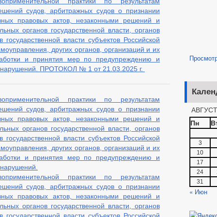
воприменительной практики по результатам
ешений судов, арбитражных судов о признании
вных правовых актов, незаконными решений и
льных органов государственной власти, органов
ов государственной власти субъектов Российской
моуправления, других органов, организаций и их
Просмот
аботки и принятия мер по предупреждению и
нарушений. ПРОТОКОЛ № 1 от 21.03.2025 г.
Кален
воприменительной практики по результатам
АВГУСТ
ешений судов, арбитражных судов о признании
вных правовых актов, незаконными решений и
Пн
В
льных органов государственной власти, органов
ов государственной власти субъектов Российской
3
моуправления, других органов, организаций и их
10
аботки и принятия мер по предупреждению и
17
 нарушений.
24
воприменительной практики по результатам
31
ешений судов, арбитражных судов о признании
« Июн
вных правовых актов, незаконными решений и
льных органов государственной власти, органов
ов государственной власти субъектов Российской