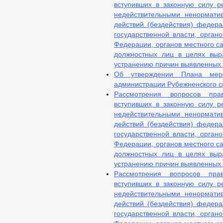
вступивших в законную силу р
недействительными ненормати
действий (бездействия) федера
государственной власти, орган
Федерации, органов местного са
должностных лиц в целях выр
устранению причин выявленных
Об утверждении Плана меро
администрации Рубежненского с
Рассмотрения вопросов пра
вступивших в законную силу р
недействительными ненормати
действий (бездействия) федера
государственной власти, орган
Федерации, органов местного са
должностных лиц в целях выр
устранению причин выявленных
Рассмотрения вопросов прав
вступивших в законную силу р
недействительными ненормати
действий (бездействия) федера
государственной власти, орган