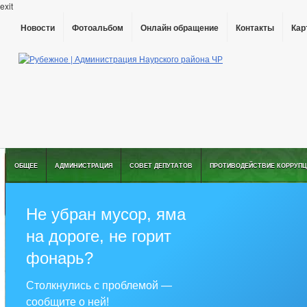
exit
Новости
Фотоальбом
Онлайн обращение
Контакты
Кар
ОБЩЕЕ
АДМИНИСТРАЦИЯ
СОВЕТ ДЕПУТАТОВ
ПРОТИВОДЕЙСТВИЕ КОРРУПЦ
Не убран мусор, яма
на дороге, не горит
фонарь?
Столкнулись с проблемой —
сообщите о ней!