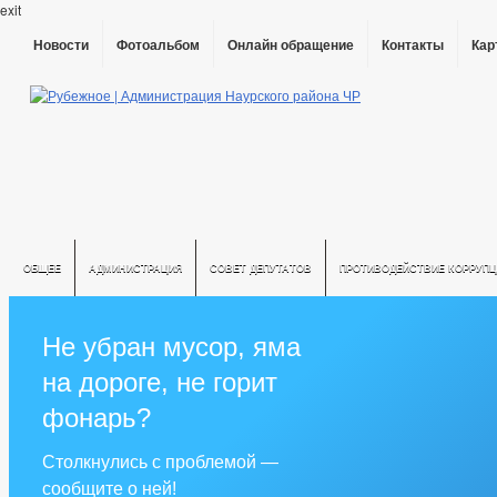
exit
Новости
Фотоальбом
Онлайн обращение
Контакты
Кар
ОБЩЕЕ
АДМИНИСТРАЦИЯ
СОВЕТ ДЕПУТАТОВ
ПРОТИВОДЕЙСТВИЕ КОРРУПЦ
Не убран мусор, яма
на дороге, не горит
фонарь?
Столкнулись с проблемой —
сообщите о ней!