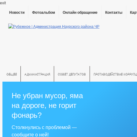
exit
Новости
Фотоальбом
Онлайн обращение
Контакты
Кар
ОБЩЕЕ
АДМИНИСТРАЦИЯ
СОВЕТ ДЕПУТАТОВ
ПРОТИВОДЕЙСТВИЕ КОРРУПЦ
Не убран мусор, яма
на дороге, не горит
фонарь?
Столкнулись с проблемой —
сообщите о ней!