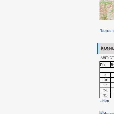
Просмот
Кален
АВГУСТ
Пн
В
3
10
17
24
31
« Июн