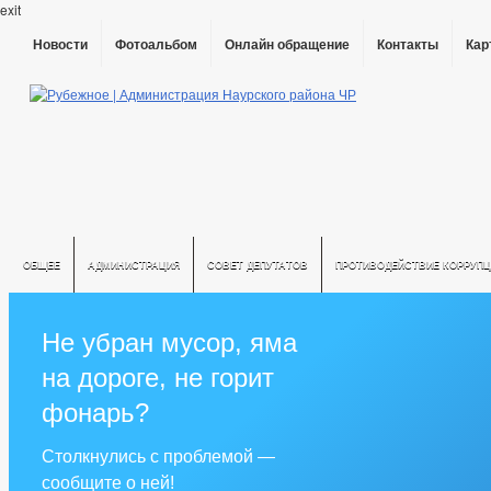
exit
Новости
Фотоальбом
Онлайн обращение
Контакты
Кар
ОБЩЕЕ
АДМИНИСТРАЦИЯ
СОВЕТ ДЕПУТАТОВ
ПРОТИВОДЕЙСТВИЕ КОРРУПЦ
Не убран мусор, яма
на дороге, не горит
фонарь?
Столкнулись с проблемой —
сообщите о ней!