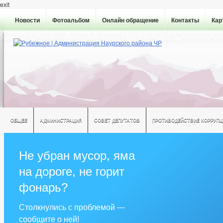
exit
Новости
Фотоальбом
Онлайн обращение
Контакты
Кар
ОБЩЕЕ
АДМИНИСТРАЦИЯ
СОВЕТ ДЕПУТАТОВ
ПРОТИВОДЕЙСТВИЕ КОРРУПЦ
Не убран мусор, яма
на дороге, не горит
фонарь?
Столкнулись с проблемой —
сообщите о ней!