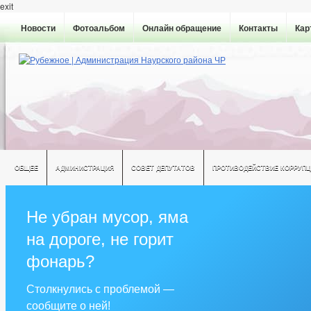
exit
Новости
Фотоальбом
Онлайн обращение
Контакты
Кар
ОБЩЕЕ
АДМИНИСТРАЦИЯ
СОВЕТ ДЕПУТАТОВ
ПРОТИВОДЕЙСТВИЕ КОРРУПЦ
Не убран мусор, яма
на дороге, не горит
фонарь?
Столкнулись с проблемой —
сообщите о ней!