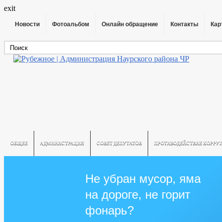
exit
Новости
Фотоальбом
Онлайн обращение
Контакты
Кар
ОБЩЕЕ
АДМИНИСТРАЦИЯ
СОВЕТ ДЕПУТАТОВ
ПРОТИВОДЕЙСТВИЕ КОРРУ
ОБРАЩЕНИЯ ГРАЖДАН
Не убран мусор, яма
на дороге, не горит
фонарь?