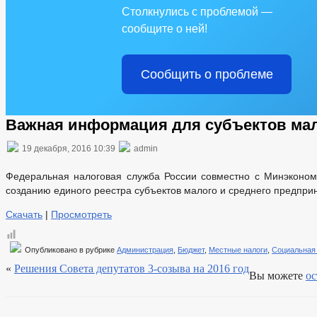
Столкнулись с проблемой —
сообщите о ней!
Сообщить о проблеме
Важная информация для субъектов мал
19 декабря, 2016 10:39
admin
Федеральная налоговая служба России совместно с Минэконом
созданию единого реестра субъектов малого и среднего предпр
Скачать
|
Просмотреть
Опубликовано в рубрике
Администрация
,
Бюджет
,
Местные налоги
,
Социальная
«
Решения Совета депутатов 3-созыва на 2016 год
Вы можете
ос