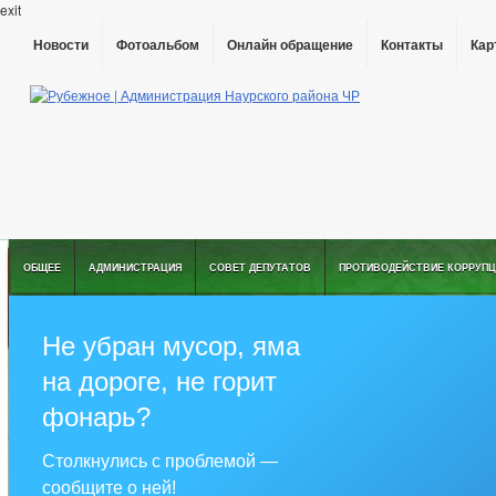
exit
Новости
Фотоальбом
Онлайн обращение
Контакты
Кар
ОБЩЕЕ
АДМИНИСТРАЦИЯ
СОВЕТ ДЕПУТАТОВ
ПРОТИВОДЕЙСТВИЕ КОРРУПЦ
Не убран мусор, яма
на дороге, не горит
фонарь?
Столкнулись с проблемой —
сообщите о ней!