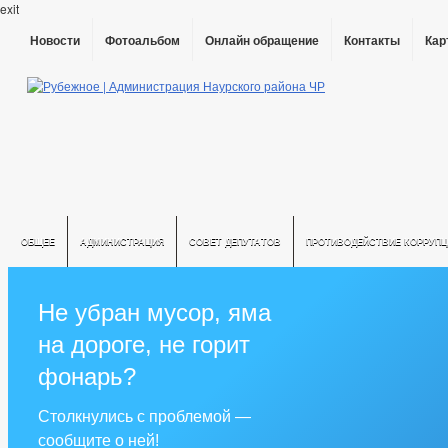
exit
Новости
Фотоальбом
Онлайн обращение
Контакты
Кар
ОБЩЕЕ
АДМИНИСТРАЦИЯ
СОВЕТ ДЕПУТАТОВ
ПРОТИВОДЕЙСТВИЕ КОРРУПЦ
Не убран мусор, яма
на дороге, не горит
фонарь?
Столкнулись с проблемой —
сообщите о ней!