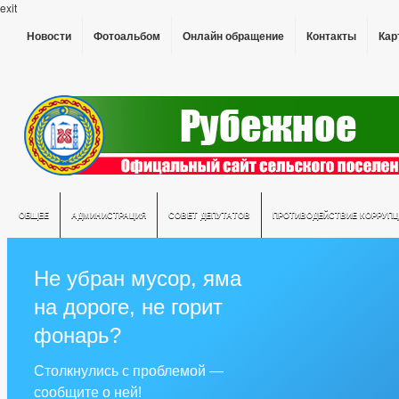
exit
Новости
Фотоальбом
Онлайн обращение
Контакты
Кар
ОБЩЕЕ
АДМИНИСТРАЦИЯ
СОВЕТ ДЕПУТАТОВ
ПРОТИВОДЕЙСТВИЕ КОРРУПЦ
Не убран мусор, яма
на дороге, не горит
фонарь?
Столкнулись с проблемой —
сообщите о ней!