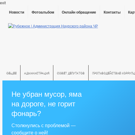
exit
Новости
Фотоальбом
Онлайн обращение
Контакты
Кар
ОБЩЕЕ
АДМИНИСТРАЦИЯ
СОВЕТ ДЕПУТАТОВ
ПРОТИВОДЕЙСТВИЕ КОРРУПЦ
Не убран мусор, яма
на дороге, не горит
фонарь?
Столкнулись с проблемой —
сообщите о ней!