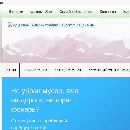
exit
Новости
Фотоальбом
Онлайн обращение
Контакты
Кар
ОБЩЕЕ
АДМИНИСТРАЦИЯ
СОВЕТ ДЕПУТАТОВ
ПРОТИВОДЕЙСТВИЕ КОРРУПЦ
Не убран мусор, яма
на дороге, не горит
фонарь?
Столкнулись с проблемой —
сообщите о ней!