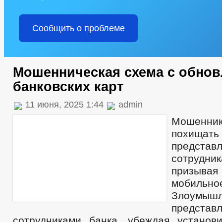
Сообщить о проблеме
Мошенническая схема с обно
банковских карт
11 июня, 2025 1:44
admin
Мошенни
похища
представл
сотрудн
призывая 
мобильн
Злоумышл
представ
сотрудниками банка, убеждая установ