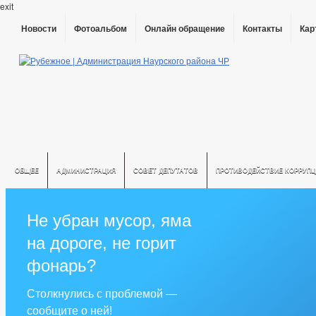
exit
Новости
Фотоальбом
Онлайн обращение
Контакты
Кар
ОБЩЕЕ
АДМИНИСТРАЦИЯ
СОВЕТ ДЕПУТАТОВ
ПРОТИВОДЕЙСТВИЕ КОРРУПЦ
Не убран мусор, яма
на дороге, не горит
фонарь?
Столкнулись с проблемой —
сообщите о ней!