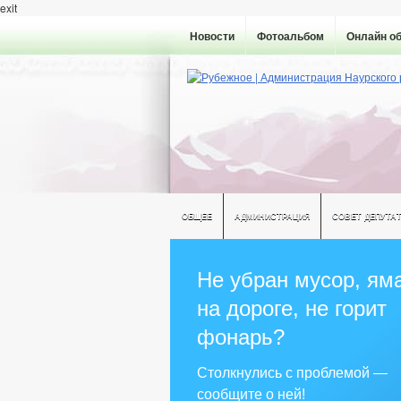
exit
Новости
Фотоальбом
Онлайн о
ОБЩЕЕ
АДМИНИСТРАЦИЯ
СОВЕТ ДЕПУТА
Не убран мусор, ям
на дороге, не горит
фонарь?
Столкнулись с проблемой —
сообщите о ней!