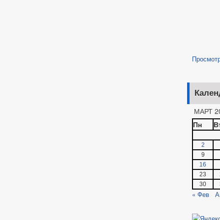
Просмот
Кален
МАРТ 2
Пн
В
2
9
16
23
30
« Фев
А