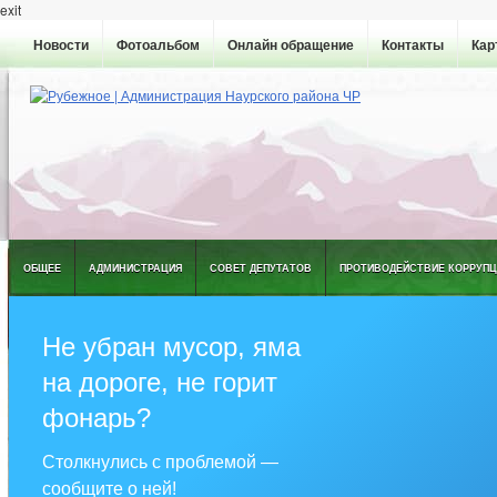
exit
Новости
Фотоальбом
Онлайн обращение
Контакты
Кар
ОБЩЕЕ
АДМИНИСТРАЦИЯ
СОВЕТ ДЕПУТАТОВ
ПРОТИВОДЕЙСТВИЕ КОРРУПЦ
Не убран мусор, яма
на дороге, не горит
фонарь?
Столкнулись с проблемой —
сообщите о ней!