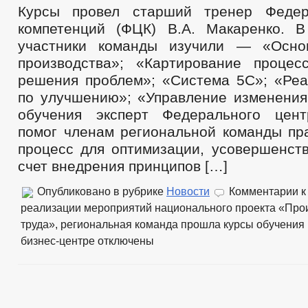
ПУБЛИЧНЫЕ СЛУШАНИЯ
ФЕДЕРАЛЬНЫЕ 
Курсы провел старший тренер Федер
БЮДЖЕТ ПО ГОДАМ
компетенций (ФЦК) В.А. Макаренко. 
БЮДЖЕТ
ОТЧЕТ ОБ ИСПОЛНЕНИИ БЮДЖЕТА
_
участники команды изучили — «Осно
МУНИЦИПАЛЬНЫЕ УСЛУГИ
НОРМА
производства»; «Картирование процес
МУНИЦИПАЛЬНЫЕ УСЛУГИ
ПРЕДОСТАВЛЕНИЕ УСЛУГ ИНВАЛИДАМ
решения проблем»; «Система 5С»; «Реа
ОБРАЩЕНИЕ К ГЛАВЕ
ИНТЕРНЕТ ПРИ
по улучшению»; «Управление изменения
ОБРАЩЕНИЯ ГРАЖДАН
ОБЗОРЫ ОБРАЩЕНИЙ ГРАЖДАН
ФОР
обучения эксперт Федерального цент
ПОРЯДОК РАССМОТРЕНИЯ ОБРАЩЕНИЙ
помог членам региональной команды пр
процесс для оптимизации, усовершенств
счет внедрения принципов […]
Опубликовано в рубрике
Новости
Комментарии
к
реализации мероприятий национального проекта «Про
труда», региональная команда прошла курсы обучения
бизнес-центре
отключены