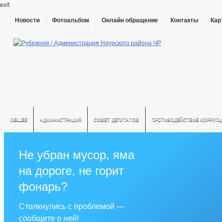
exit
Новости
Фотоальбом
Онлайн обращение
Контакты
Кар
ОБЩЕЕ
АДМИНИСТРАЦИЯ
СОВЕТ ДЕПУТАТОВ
ПРОТИВОДЕЙСТВИЕ КОРРУПЦ
Не убран мусор, яма
на дороге, не горит
фонарь?
Столкнулись с проблемой —
сообщите о ней!